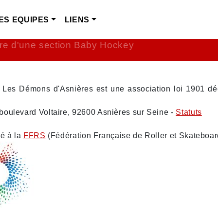
ES EQUIPES
LIENS
Club Roller Hockey - Les Démons d'Asnières
re d'une section Baby Hockey
- Les Démons d'Asnières est une association loi 1901 dé
boulevard Voltaire, 92600 Asnières sur Seine -
Statuts
ié à la
FFRS
(Fédération Française de Roller et Skateboa