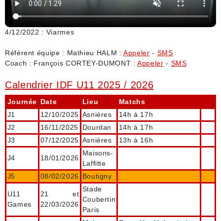
4/12/2022 : Viarmes
Référent équipe : Mathieu HALM :
Appeler
-
SMS
Coach : François CORTEY-DUMONT :
Appeler
-
SMS
Calendrier IDF U11 2025 / 2026
Journée
Date
Lieu
Matchs
J1
12/10/2025
Asnières
14h à 17h
J2
16/11/2025
Dourdan
14h à 17h
J3
07/12/2025
Asnières
13h à 16h
Maisons-
J4
18/01/2026
Laffitte
J5
08/02/2026
Boutigny
Stade
U11
21 et
Coubertin
Games
22/03/2026
Paris