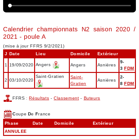
Calendrier championnats N2 saison 2020 /
2021 - poule A
(mise à jour FFRS 9/2/2021)
J
Date
Lieu
Domicile
Extérieur
9-
Angers
1
19/09/2020
Angers
Asnières
3
FDM
Saint-Gratien
Saint-
2-
2
03/10/2020
Asnières
Gratien
8
FDM
FFRS :
Résultats
-
Classement
-
Buteurs
C
oupe
D
e
F
rance
Phase
Date
Domicile
Extérieur