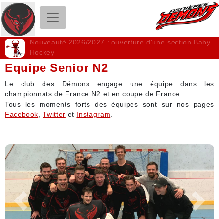
Club Roller Hockey - Les Démons d'Asnières
Nouveauté 2026/2027 : ouverture d'une section Baby
Hockey
Equipe Senior N2
Le club des Démons engage une équipe dans les
championnats de France N2 et en coupe de France
Tous les moments forts des équipes sont sur nos pages
Facebook
,
Twitter
et
Instagram
.
Précédent
Suiva